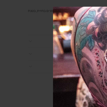
רוכסן קדמי דומיננטי, צווארון סיני, רוכסנים בקצוות השרוולים, 2 כיסים עם רוכסנים בחזית, בטנת