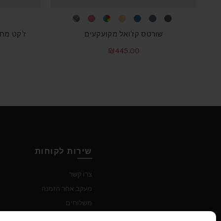
שורטס קז’ואל מקועקעים
ז’קט מחו
₪
445.00
למוצר
בחר אפשרויות
זה
יש
מספר
סוגים.
ניתן
לבחור
את
שירות לקוחות
האפשרויות
בעמוד
צרו קשר
המוצר
מעקב אחר הזמנה
משלוחים
החזרות