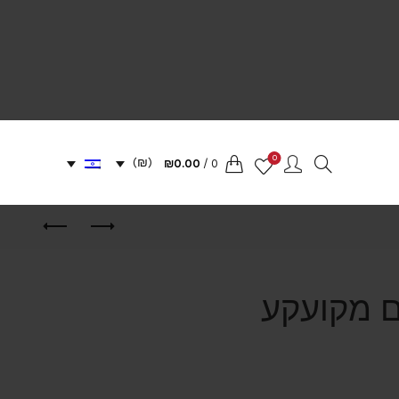
0
(₪)
₪
0.00
/
0
ם מקועקע