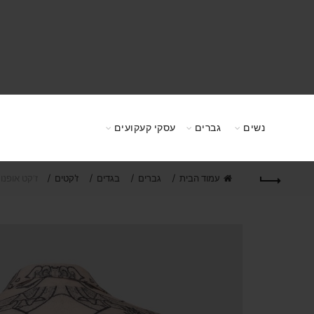
נשים
גברים
עסקי קעקועים
עמוד הבית
גברים
בגדים
ז'קטים
ז’קט אופנו