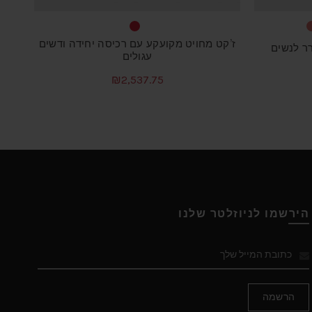
ז’קט מחויט מקועקע עם רכיסה יחידה ודשים
רר לנשים
עגולים
₪
2,537.75
צר
למוצר
בחר אפשרויות
זה
יש
ר
מספר
ם.
סוגים.
ניתן
ור
לבחור
הירשמו לניוזלטר שלנו
את
שרויות
האפשרויות
וד
בעמוד
צר
המוצר