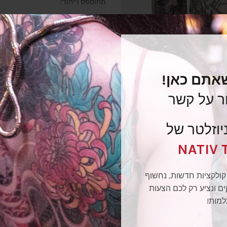
מחוספס וייחודי.
כותנה, קל-משקל.
הרכב: 95% פוליאסטר, 5% ספנדקס. בטנה: 95% כותנה, 5% ספנדקס. ניקוי יבש.
שאתם כאן!
חוות דעת (0)
ר על קשר
משלוחים
יוזלטר של
החזרות
NATIV 
קולקציות חדשות, נחשוף
ם ונציע רק לכם הצעות
מק"ט:
tattoo-biker-Jacket
מות!
קטגוריה:
ז'קטים
תגית:
Casual