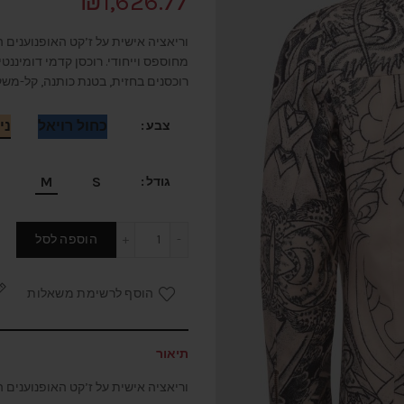
₪
1,626.77
וריאציה אישית על ז’קט האופנוענים
רוכסנים בחזית, בטנת כותנה, קל-משק
כחול רויאל
ני
צבע
L
M
S
גודל
כמות של ז'קט אופנוענים מ
הוספה לסל
הוסף לרשימת משאלות
תיאור
וריאציה אישית על ז’קט האופנוענים