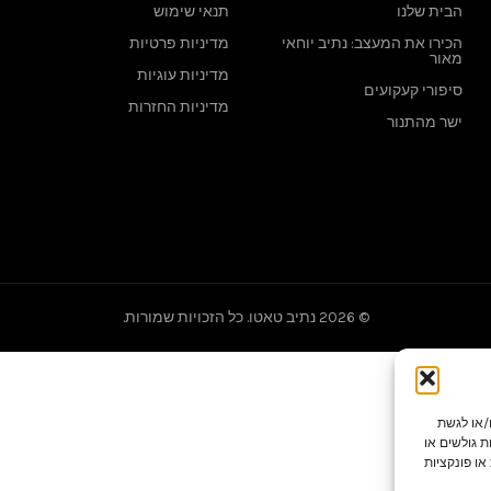
הבית שלנו
תנאי שימוש
הכירו את המעצב: נתיב יוחאי
מדיניות פרטיות
מאור
מדיניות עוגיות
סיפורי קעקועים
מדיניות החזרות
ישר מהתנור
© 2026
נתיב טאטו
. כל הזכויות שמורות.
ו/או לגשת
 גולשים או
או פונקציות