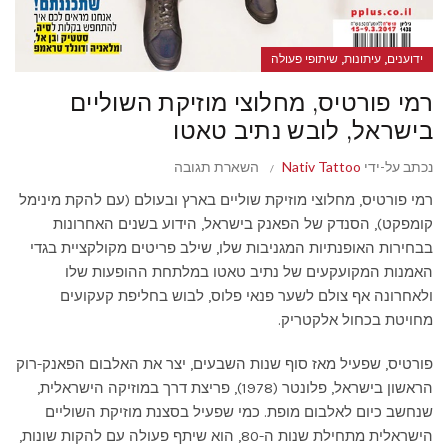
,
,
ידוענים
עיתונות
שיתופי פעולה
רמי פורטיס, מחלוצי מוזיקת השוליים
בישראל, לובש נתיב טאטו
נכתב על-ידי
Nativ Tattoo
השארת תגובה
רמי פורטיס, מחלוצי מוזיקת שוליים בארץ ובעולם (עם להקת מינימל
קומפקט), הסנדק של הפאנק בישראל, הידוע בשנים האחרונות
בבחירות האופנתיות המגניבות שלו, שילב פריטים מקולקציית בגדי
האמנות המקועקעים של נתיב טאטו במלתחת ההופעות שלו
ולאחרונה אף צולם לשער פנאי פלוס, לבוש בחליפת קעקועים
מחויטת בכחול אלקטריק.
פורטיס, שפעיל מאז סוף שנות השבעים, יצר את האלבום הפאנק-רוק
הראשון בישראל, פלונטר (1978), פריצת דרך במוזיקה הישראלית,
שנחשב כיום לאלבום מופת. כמי שפעיל בסצנת מוזיקת השוליים
הישראלית מתחילת שנות ה-80, הוא שיתף פעולה עם להקות שונות,